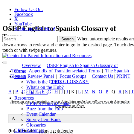
Follow Us On:
Facebook
X
YouTube
OSEP English to Spanish Glossary of
Recite.me PDF Help!
Terms
Search
When autocomplete results are
for:
down arrows to review and enter to go to the desired page. Touch dev
touch or with swipe gestures.
Overview
|
OSEP English to Spanish Glossary of
Terms
|
Appendix of Transition-related Terms
|
The Spanish
Home
Glossary Review Panel
|
Focus Groups
|
Contact Us
|
PRINT
About
THIS GLOSSARY
What is the CPIR?
What's on the Hub?
A
|
B
|
C
|
D
|
E
|
F
|
G
|
H
|
I
|
J
| K |
L
|
M
|
N
|
O
|
P
| Q |
R
|
S
|
T
Contact Us
Resources
Hovering over a translation with a dotted blue underline will give you its Alternative
CPIR Resource Center
Translation or Notes.
Buzz from the Hub
Event Calendar
A
Survey Item Bank
Glossaries
CPIR Webinars
(to) advocate
–
abogar
o
defender