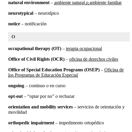
natural environment
–
ambiente natural
o
ambiente familiar
neurotypical
– neurotípico
notice
– notificación
O
occupational therapy (OT)
–
terapia ocupacional
Office of Civil Rights (OCR)
–
oficina de derechos civiles
Office of Special Education Programs (OSEP)
–
Oficina de
los Programas de Educación Especial
ongoing
– continuo
o
en curso
opt-out
– “optar por no”
o
rechazar
orientation and mobility services
– servicios de orientación y
movilidad
orthopedic impairment
– impedimento ortopédico