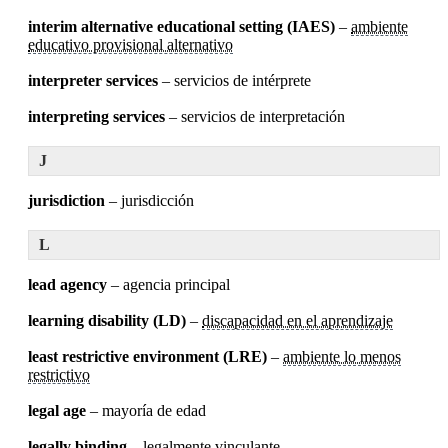
interim alternative educational setting (IAES)
–
ambiente
educativo provisional alternativo
interpreter services
– servicios de intérprete
interpreting services
– servicios de interpretación
J
jurisdiction
– jurisdicción
L
lead agency
– agencia principal
learning disability (LD)
–
discapacidad en el aprendizaje
least restrictive environment (LRE)
–
ambiente lo menos
restrictivo
legal age
– mayoría de edad
legally binding
–
legalmente vinculante