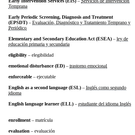
Early Intervention Services (EIS)
–
Servicios de Intervención
Temprana
Early Periodic Screening, Diagnosis and Treatment
(EPSDT)
–
Evaluación, Diagnóstico y Tratamiento Temprano y
Periódico
Elementary and Secondary Education Act (ESEA)
–
ley de
educación primaria y secundaria
eligibility
– elegibilidad
emotional disturbance (ED)
–
trastorno emocional
enforceable
– ejecutable
English as a second language (ESL)
–
Inglés como segundo
idioma
English language learner (ELL)
–
estudiante del idioma Inglés
enrollment
– matrícula
evaluation
– evaluación