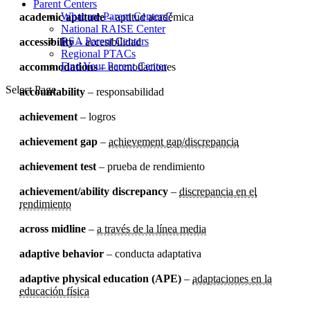
Parent Centers
What are Parent Centers?
academic aptitude
– aptitud académica
National RAISE Center
RSA Parent Centers
accessibility
– accesibilidad
Regional PTACs
Find Your Parent Center
accommodations
– acomodaciones
Select Page
accountability
– responsabilidad
achievement
– logros
achievement gap
–
achievement gap/discrepancia
achievement test
– prueba de rendimiento
achievement/ability discrepancy
–
discrepancia en el
rendimiento
across midline
–
a través de la línea media
adaptive behavior
– conducta adaptativa
adaptive physical education (APE)
–
adaptaciones en la
educación física