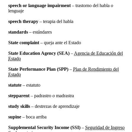
speech or language impairment
– trastorno del habla
o
lenguaje
speech therapy
– terapia del habla
standards
– estándares
State complaint
– queja ante el Estado
State Education Agency (SEA)
–
Agencia de Educación del
Estado
State Performance Plan (SPP)
–
Plan de Rendimiento del
Estado
statute
– estatuto
stepparent
– padrastro
o
madrastra
study skills
– destrezas de aprendizaje
supine
– boca arriba
Supplemental Security Income (SSI)
–
Seguridad de Ingreso