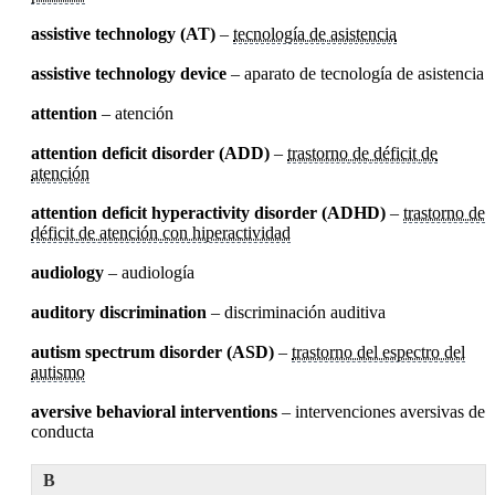
assistive technology (AT)
–
tecnología de asistencia
assistive technology device
– aparato de tecnología de asistencia
attention
– atención
attention deficit disorder (ADD)
–
trastorno de déficit de
atención
attention deficit hyperactivity disorder (ADHD)
–
trastorno de
déficit de atención con hiperactividad
audiology
– audiología
auditory discrimination
– discriminación auditiva
autism spectrum disorder (ASD)
–
trastorno del espectro del
autismo
aversive behavioral interventions
– intervenciones aversivas de
conducta
B