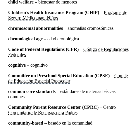
child welfare
– bienestar de menores
Children’s Health Insurance Program (CHIP)
–
Programa de
Seguro Médico para Niños
chromosomal abnormalities
– anomalías cromosómicas
chronological age
– edad cronológica
Code of Federal Regulations (CFR)
–
Código de Regulaciones
Federales
cognitive
– cognitivo
Committee on Preschool Special Education (CPSE)
–
Comité
de Educación Especial Preescolar
common core standards
– estándares de materias básicas
comunes
Community Parent Resource Center (CPRC)
–
Centro
Comunitario de Recursos para Padres
community-based
– basado en la comunidad