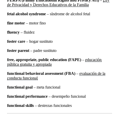
FERPA (Family Educational Rights and Privacy Act)
–
Ley
de Privacidad y Derechos Educativos de la Familia
fetal alcohol syndrome
– síndrome de alcohol fetal
fine motor
– motor fino
fluency
– fluidez
foster care
– hogar sustituto
foster parent
– padre sustituto
free, appropriate, public education (FAPE)
–
educación
pública gratuita y apropiada
functional behavioral assessment (FBA)
–
evaluación de la
conducta funcional
functional goal
– meta funcional
functional performance
– desempeño funcional
functional skills
– destrezas funcionales