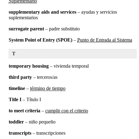
Suplementario
supplementary aids and services
– ayudas y servicios
suplementarios
surrogate parent
– padre substituto
System Point of Entry (SPOE)
–
Punto de Entrada al Sistema
T
temporary housing
– vivienda temporal
third party
– terceros/as
timeline
–
término de tiempo
Title I
– Título I
to meet criteria
–
cumplir con el criterio
toddler
– niño pequeño
transcripts
– transcripciones