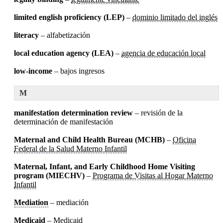
limited english proficiency (LEP)
–
dominio limitado del inglés
literacy
– alfabetización
local education agency (LEA)
–
agencia de educación local
low-income
– bajos ingresos
M
manifestation determination review
– revisión de la
determinación de manifestación
Maternal and Child Health Bureau (MCHB)
–
Oficina
Federal de la Salud Materno Infantil
Maternal, Infant, and Early Childhood Home Visiting
program (MIECHV)
–
Programa de Visitas al Hogar Materno
Infantil
Mediation
– mediación
Medicaid
– Medicaid