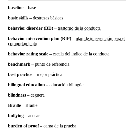
baseline
– base
basic skills
– destrezas básicas
behavior disorder (BD)
–
trastorno de la conducta
behavior intervention plan (BIP)
–
plan de intervención para el
comportamiento
behavior rating scale
– escala del índice de la conducta
benchmark
– punto de referencia
best practice
– mejor práctica
bilingual education
– educación bilingüe
blindness
– ceguera
Braille
– Braille
bullying
– acosar
burden of proof
– carga de la prueba