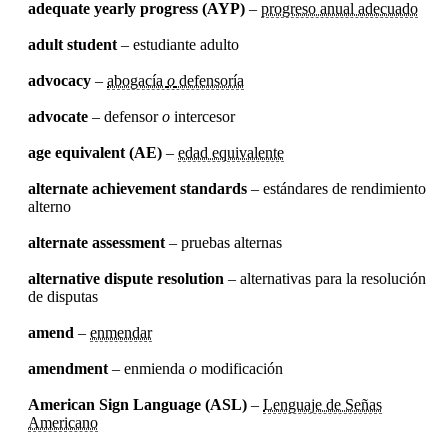
adequate yearly progress (AYP)
–
progreso anual adecuado
adult student
– estudiante adulto
advocacy
–
abogacía
o
defensoría
advocate
– defensor
o
intercesor
age equivalent (AE)
–
edad equivalente
alternate achievement standards
– estándares de rendimiento
alterno
alternate assessment
– pruebas alternas
alternative dispute resolution
– alternativas para la resolución
de disputas
amend
–
enmendar
amendment
– enmienda
o
modificación
American Sign Language (ASL)
–
Lenguaje de Señas
Americano