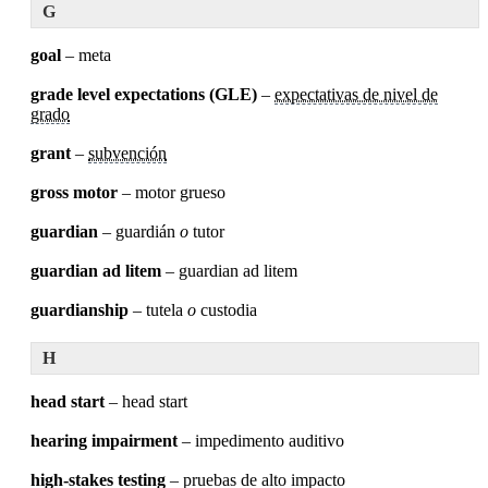
G
goal
– meta
grade level expectations (GLE)
–
expectativas de nivel de
grado
grant
–
subvención
gross motor
– motor grueso
guardian
– guardián
o
tutor
guardian ad litem
– guardian ad litem
guardianship
– tutela
o
custodia
H
head start
– head start
hearing impairment
– impedimento auditivo
high-stakes testing
– pruebas de alto impacto