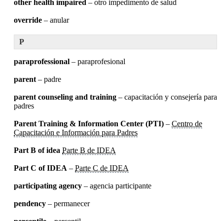
other health impaired
– otro impedimento de salud
override
– anular
P
paraprofessional
– paraprofesional
parent
– padre
parent counseling and training
– capacitación y consejería para
padres
Parent Training & Information Center (PTI)
–
Centro de
Capacitación e Información para Padres
Part B of idea
Parte B de IDEA
Part C of IDEA
–
Parte C de IDEA
participating agency
– agencia participante
pendency
– permanecer