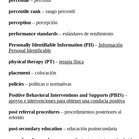
percentile
– percentil
percentile rank
– rango percentil
perception
– percepción
performance standards
– estándares de rendimiento
Personally Identifiable Information (PII)
–
Información
Personal Identificable
physical therapy (PT)
–
terapia física
placement
– colocación
policies
– políticas
o
normativas
Positive Behavioral Interventions and Supports (PBIS)
–
apoyos e intervenciones para obtener una conducta positiva
post referral procedures
– procedimientos posteriores al
referido
post-secondary education
– educación postsecundaria