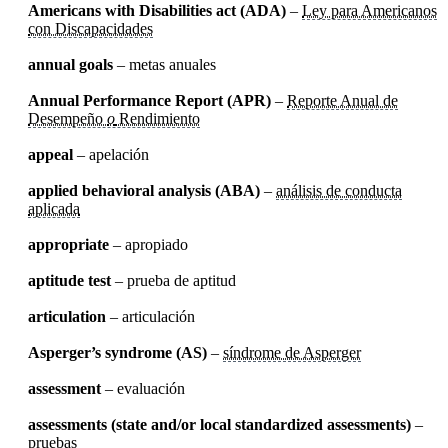
Americans with Disabilities act (ADA)
–
Ley para Americanos
con Discapacidades
annual goals
– metas anuales
Annual Performance Report (APR)
–
Reporte Anual de
Desempeño
o
Rendimiento
appeal
– apelación
applied behavioral analysis (ABA)
–
análisis de conducta
aplicada
appropriate
– apropiado
aptitude test
– prueba de aptitud
articulation
– articulación
Asperger’s syndrome (AS)
–
síndrome de Asperger
assessment
– evaluación
assessments (state and/or local standardized assessments)
–
pruebas