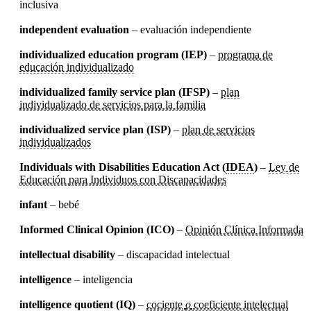
inclusiva
independent evaluation
– evaluación independiente
individualized education program (IEP)
–
programa de
educación individualizado
individualized family service plan (IFSP)
–
plan
individualizado de servicios para la familia
individualized service plan (ISP)
–
plan de servicios
individualizados
Individuals with Disabilities Education Act (
IDEA
)
–
Ley de
Educación para Individuos con Discapacidades
infant
– bebé
Informed Clinical Opinion (ICO)
–
Opinión Clínica Informada
intellectual disability
– discapacidad intelectual
intelligence
– inteligencia
intelligence quotient (IQ)
–
cociente
o
coeficiente intelectual