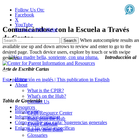
Follow Us On:
Facebook
X
YouTube
Comunicándose con la Escuela a Través
Recite.me PDF Help!
de Cartas
Search
When autocomplete results ar
for:
available use up and down arrows to review and enter to go to the
desired page. Touch device users, explore by touch or with swipe
Introducción al
gestures.
Arte de Escribir Cartas
Home
Esta publicación en inglés | This publication in English
About
What is the CPIR?
What's on the Hub?
Tabla de Contenido
Contact Us
Resources
Introducción
CPIR Resource Center
Información preliminar
Buzz from the Hub
Cómo escribir una carta: Sugerencias generales
Event Calendar
Enlaces a las cartas específicas
Survey Item Bank
Glossaries
_____________________