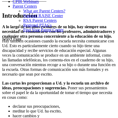
CPIR Webinars
Parent Centers
What are Parent Centers?
Introducción
National RAISE Center
RSA Parent Centers
Regional PTACs
A lo largo de los años escolares de su hijo, hay siempre una
Find Your Parent Center
necesidad de comunicarse con los profesores, administradores y
cualquier otra persona concerniente a la educación de su hijo.
Select Page
Hay también ocasiones cuando la escuela necesita comunicarse con
Ud. Esto es particularmente cierto cuando su hijo tiene una
discapacidad y recibe servicios de educación especial. Algunas
veces la comunicación se produce en un ambiente informal, como
las llamadas telefónicas, los comenta-rios en el cuaderno de su hijo,
una conversación mientras recoge a su hijo o durante una función en
la escuela. Otras formas de comunicación son más formales y es
necesario que sean por escrito.
Las cartas les proporcionan a Ud. y la escuela un archivo de
ideas, preocupaciones y sugerencias.
Poner sus pensamientos
sobre el papel le da la oportunidad de tomar el tiempo que necesita
en cosas como:
declarar sus preocupaciones,
meditar lo que Ud. ha escrito,
hacer cambios y