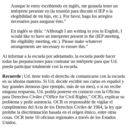
Aunque le estoy escribiendo en inglés, me gustaría tener un
intérprete presente en (la reunión para discutir el IEP o la
elegibilidad de mi hijo, etc.). Por favor, haga los arreglos
necesarios para asegurar ésto.”
En inglés se diría: “Although I am writing to you in English, I
would like to have an interpreter present in the (IEP meeting,
the eligibility meeting, etc.). Please make whatever
arrangements are necessary to ensure this.”
Al informar a la escuela por adelantado, la escuela puede hacer
todas las preparaciones para contratar un intérprete para que Ud.
pueda participar totalmente con la escuela.
Recuerde
|
Ud. tiene todo el derecho de comunicarse con la escuela
en su idioma materno. Si Ud. decide escribir sus cartas en español y
hay grandes demoras (por ejemplo, más de un mes), o si no recibe
ninguna respuesta, Ud. podría ponerse en contacto con la Oficina
para Derechos Civiles (“Office for Civil Rights,” OCR), explicar su
problema y pedir asistencia. OCR es responsable de vigilar el
cumplimiento del Acta de los Derechos Civiles de 1964, la ley que
prohibe la discriminación basada en el orígen étnico, entre otras
cosas. OCR tiene 10 oficinas regionales a través de los Estados
Unidos.