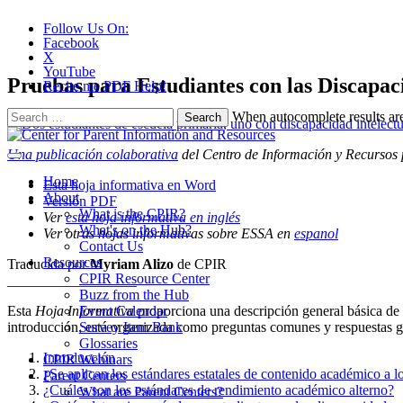
Follow Us On:
Facebook
X
YouTube
Pruebas para Estudiantes con las Discapac
Recite.me PDF Help!
Search
When autocomplete results are
for:
Una publicación colaborativa
del Centro de Información y Recursos 
Home
Esta hoja informativa en Word
About
Versión PDF
What is the CPIR?
Ver
esta hoja informativa en inglés
What's on the Hub?
Ver otras hojas informativas sobre ESSA en
espanol
Contact Us
Resources
Traducida por
Myriam Alizo
de CPIR
CPIR Resource Center
__________________
Buzz from the Hub
Esta
Hoja Informativa
proporciona una descripción general básica de
Event Calendar
introducción, está organizada como preguntas comunes y respuestas g
Survey Item Bank
Glossaries
Introducción
CPIR Webinars
¿Se aplican los estándares estatales de contenido académico a lo
Parent Centers
¿Cuáles son los estándares de rendimiento académico alterno?
What are Parent Centers?