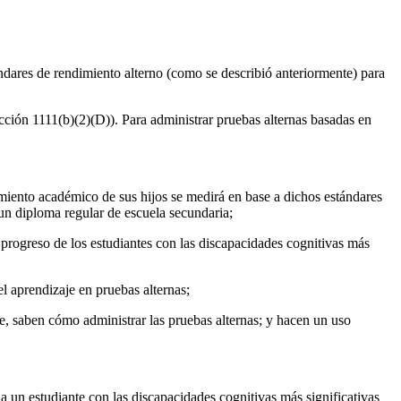
ndares de rendimiento alterno (como se describió anteriormente) para
ción 1111(b)(2)(D)). Para administrar pruebas alternas basadas en
imiento académico de sus hijos se medirá en base a dichos estándares
a un diploma regular de escuela secundaria;
progreso de los estudiantes con las discapacidades cognitivas más
el aprendizaje en pruebas alternas;
te, saben cómo administrar las pruebas alternas; y hacen un uso
 un estudiante con las discapacidades cognitivas más significativas