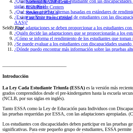
¿Quién determina cuándo un estudiante con las discapacidades
National RAISE Center
siglas en inglés)?
RSA Parent Centers
¿Qué son las pruebas alternas basadas en estándares de rendimi
Regional PTACs
¿Existe un límite en la cantidad de estudiantes con las discapa
Find Your Parent Center
AAS)?
¿Qué adaptaciones se deben proporcionar a los estudiantes con
Select Page
¿Quién decide las adaptaciones que se proporcionarán a los est
¿Cómo se informa el rendimiento de los estudiantes que toman 
¿Se puede evaluar a los estudiantes con discapacidades usando 
¿Dónde puedo encontrar más información sobre las pruebas alt
___________________________
Introducción
La Ley Cada Estudiante Triunfa (ESSA)
es la versión más recient
grados comprendidos desde el pre-kindergarten hasta la escuela secu
(NCLB, por sus siglas en inglés).
Tanto ESSA como la Ley de Educación para Individuos con Discapac
las pruebas requeridas por ESSA, con las adaptaciones apropiadas. (C
Los estudiantes con discapacidades deben participar en las pruebas gen
significativas. Para este pequeño grupo de estudiantes, ESSA permite 