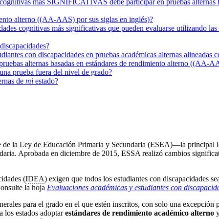
 cognitivas más SIGNIFICATIVAS debe participar en pruebas alternas 
ento alterno ((AA-AAS) por sus siglas en inglés)?
cidades cognitivas más significativas que pueden evaluarse utilizando la
 discapacidades?
udiantes con discapacidades en pruebas académicas alternas alineadas c
pruebas alternas basadas en estándares de rendimiento alterno ((AA-AAS
una prueba fuera del nivel de grado?
ernas de
mi
estado?
e de la Ley de Educación Primaria y Secundaria (ESEA)—la principal le
ndaria. Aprobada en diciembre de 2015, ESSA realizó cambios signific
idades (
IDEA
) exigen que todos los estudiantes con discapacidades sean
onsulte la hoja
Evaluaciones académicas y estudiantes con discapaci
erales para el grado en el que estén inscritos, con solo una excepción 
a los estados adoptar
estándares de rendimiento académico alterno
y