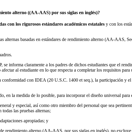
iento alterno ((AA-AAS) por sus siglas en inglés)?
das con los rigurosos estándares académicos estatales
y con los está
as alternas basadas en estándares de rendimiento alterno (AA-AAS, Sec
P, se informa claramente a los padres de dichos estudiantes que el rend
o afectar al estudiante en lo que respecta a completar los requisitos par
 conformidad con IDEA (20 U.S.C. 1400 et seq.), la participación y el 
do, en la medida de lo posible, para incorporar el diseño universal para 
general y especial, así como otro miembro del personal que sea pertinen
 todas las pruebas alternas;
adaptaciones apropiadas; y
de rendimiento alterno (AA-AAS, por sus siglas en inglés), no excluye a