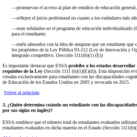
—promuevan el acceso al plan de estudios de educación general
—reflejen el juicio profesional en cuanto a los estándares más alt
—sean señalados en el programa de educación individualizado (IE
para el estudiante;
—estén alineados con la idea de asegurar que un estudiante que 
los propósitos de la Ley Pública 93-112 (Ley de Innovación y Op
integrado competitivo. (Sección 1111(b)(1) (E))
Es importante destacar que ESSA
prohíbe a los estados desarrolla
requisitos de la Ley
(Sección 1111 (b)(1)(E)(ii)). Esta disposición evi
creadas exclusivamente para estudiantes con las discapacidades cogni
de Educación de los Estados Unidos en 2005 y revocada en 2015.
Volver al principio
3. ¿Quién determina cuándo un estudiante con las discapacidad
por sus siglas en inglés)?
ESSA establece que el número total de estudiantes evaluados utilizand
estudiantes evaluados en dicha materia en el Estado (Sección 1111(b)(