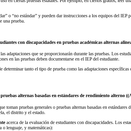
so en ciertas pruebas estatales. Por ejemplo, en ciertos grados, leer un
ar” o “no estándar” y pueden dar instrucciones a los equipos del IEP 
de una prueba.
studiantes con discapacidades en pruebas académicas alternas alin
las adaptaciones que se proporcionarán durante las pruebas. Los estudi
ones en las pruebas deben documentarse en el IEP del estudiante.
 determinar tanto el tipo de prueba como las adaptaciones específicas qu
 pruebas alternas basadas en estándares de rendimiento alterno ((
 que toman pruebas generales o pruebas alternas basadas en estándares 
, el distrito y el estado.
nte
acerca de la evaluación de estudiantes con discapacidades. Los est
a o lenguaje, y matemáticas):