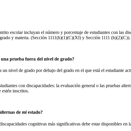
istrito escolar incluyan el número y porcentaje de estudiantes con las d
rado y materia. (Sección 1111(h)(1)(C)(XI) y Sección 1111 (h)(2)(C)).
 una prueba fuera del nivel de grado?
un nivel de grado por debajo del grado en el que está el estudiante actu
estudiantes con discapacidades: la evaluación general o las pruebas al
estén inscritos.
alternas de
mi
estado?
discapacidades cognitivas más significativas debe estar disponibles en