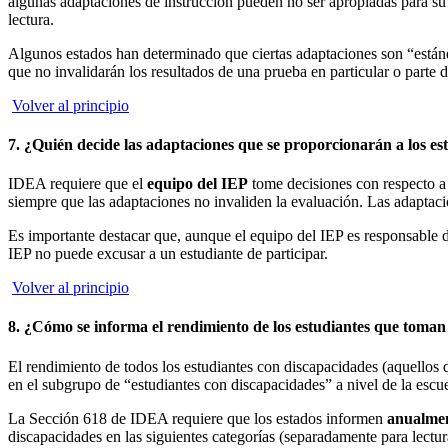
algunas adaptaciones de instrucción pueden no ser apropiadas para su u
lectura.
Algunos estados han determinado que ciertas adaptaciones son “estánd
que no invalidarán los resultados de una prueba en particular o parte 
Volver al principio
7. ¿Quién decide las adaptaciones que se proporcionarán a los e
IDEA requiere que el
equipo del IEP
tome decisiones con respecto a 
siempre que las adaptaciones no invaliden la evaluación. Las adaptaci
Es importante destacar que, aunque el equipo del IEP es responsable de
IEP no puede excusar a un estudiante de participar.
Volver al principio
8. ¿Cómo se informa el rendimiento de los estudiantes que toman
El rendimiento de todos los estudiantes con discapacidades (aquellos
en el subgrupo de “estudiantes con discapacidades” a nivel de la escuela
La Sección 618 de IDEA requiere que los estados informen
anualme
discapacidades en las siguientes categorías (separadamente para lectur